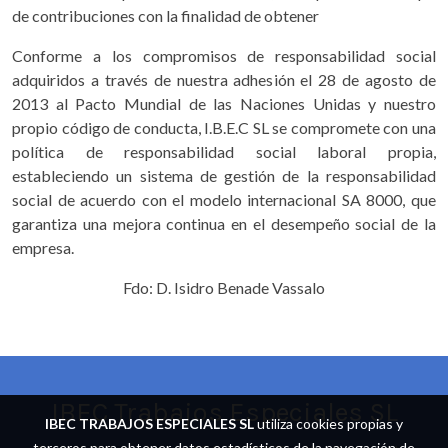
de contribuciones con la finalidad de obtener
Conforme a los compromisos de responsabilidad social
adquiridos a través de nuestra adhesión el 28 de agosto de
2013 al Pacto Mundial de las Naciones Unidas y nuestro
propio código de conducta, I.B.E.C SL se compromete con una
política de responsabilidad social laboral propia,
estableciendo un sistema de gestión de la responsabilidad
social de acuerdo con el modelo internacional SA 8000, que
garantiza una mejora continua en el desempeño social de la
empresa.
Fdo: D. Isidro Benade Vassalo
IBEC Trabajos Especiales SL
IBEC TRABAJOS ESPECIALES SL
utiliza cookies propias y
terceros para obtener datos estadísticos de la navegación de